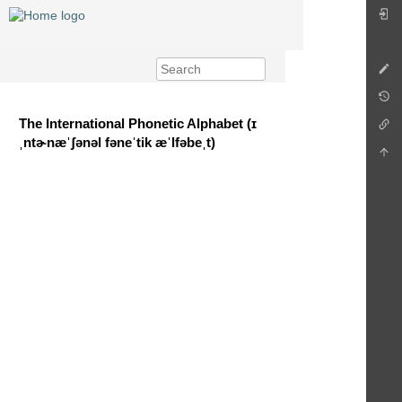
The International Phonetic Alphabet (ɪ
ˌntɚnæˈʃənəl fəneˈtik æˈlfəbeˌt)