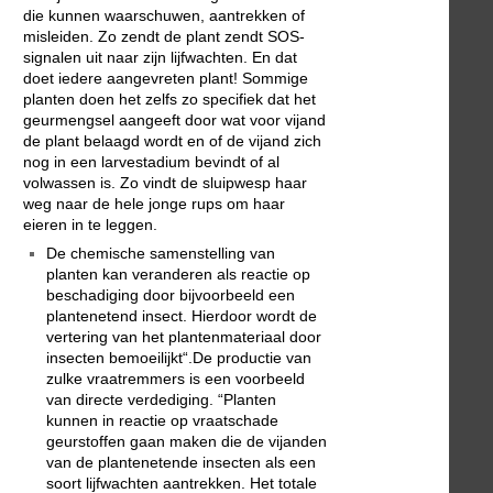
die kunnen waarschuwen, aantrekken of
misleiden. Zo zendt de plant zendt SOS-
signalen uit naar zijn lijfwachten. En dat
doet iedere aangevreten plant! Sommige
planten doen het zelfs zo specifiek dat het
geurmengsel aangeeft door wat voor vijand
de plant belaagd wordt en of de vijand zich
nog in een larvestadium bevindt of al
volwassen is. Zo vindt de sluipwesp haar
weg naar de hele jonge rups om haar
eieren in te leggen.
De chemische samenstelling van
planten kan veranderen als reactie op
beschadiging door bijvoorbeeld een
plantenetend insect. Hierdoor wordt de
vertering van het plantenmateriaal door
insecten bemoeilijkt“.De productie van
zulke vraatremmers is een voorbeeld
van directe verdediging. “Planten
kunnen in reactie op vraatschade
geurstoffen gaan maken die de vijanden
van de plantenetende insecten als een
soort lijfwachten aantrekken. Het totale