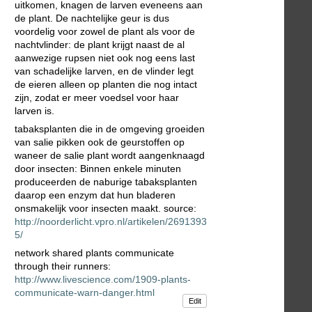
uitkomen, knagen de larven eveneens aan
de plant. De nachtelijke geur is dus
voordelig voor zowel de plant als voor de
nachtvlinder: de plant krijgt naast de al
aanwezige rupsen niet ook nog eens last
van schadelijke larven, en de vlinder legt
de eieren alleen op planten die nog intact
zijn, zodat er meer voedsel voor haar
larven is.
tabaksplanten die in de omgeving groeiden
van salie pikken ook de geurstoffen op
waneer de salie plant wordt aangenknaagd
door insecten: Binnen enkele minuten
produceerden de naburige tabaksplanten
daarop een enzym dat hun bladeren
onsmakelijk voor insecten maakt. source:
http://noorderlicht.vpro.nl/artikelen/2691393
5/
network shared plants communicate
through their runners:
http://www.livescience.com/1909-plants-
communicate-warn-danger.html
Edit