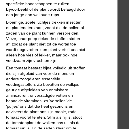
specifieke boodschappen te ruiken,
bijvoorbeeld of de plant wordt belaagd door
een jonge dan wel oude rups.
Bloemige, zoete luchtjes trekken insecten
en planteneters aan, zodat die de pollen of
zaden van de plant kunnen verspreiden.
Vieze, naar poep riekende stoffen stoten
af, zodat de plant niet tot de wortel toe
wordt opgevreten. een plant vertelt ons niet
alleen hoe vies of lekker, maar ook hoe
voedzaam zijn vruchten zijn.
Een tomaat bestaat bijna volledig uit stoffen
die zijn afgeleid van voor de mens en
andere zoogdieren essentiële
voedingsstoffen. Zo bevatten de wolkjes
geurige afgeleiden van onmisbare
aminozuren, onverzadigde vetten en
bepaalde vitamines. zo ‘vertellen’ de
'pufjes' ons dat die heel gezond is en
adviseert de plant ons zijn mooie, rode
tomaat vooral te eten. Slim als hij is, stoot
de tomatenplant de wolken pas uit als de
tomaat rijp is. En de zaden klaar om te