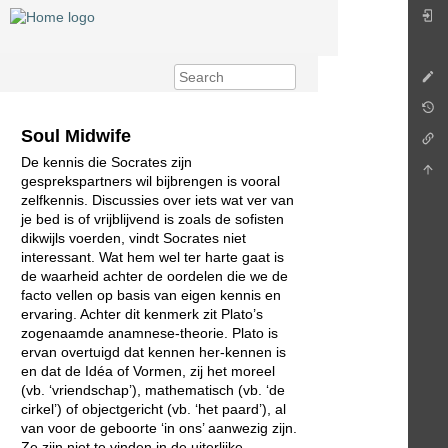
Soul Midwife
De kennis die Socrates zijn
gesprekspartners wil bijbrengen is vooral
zelfkennis. Discussies over iets wat ver van
je bed is of vrijblijvend is zoals de sofisten
dikwijls voerden, vindt Socrates niet
interessant. Wat hem wel ter harte gaat is
de waarheid achter de oordelen die we de
facto vellen op basis van eigen kennis en
ervaring. Achter dit kenmerk zit Plato’s
zogenaamde anamnese-theorie. Plato is
ervan overtuigd dat kennen her-kennen is
en dat de Idéa of Vormen, zij het moreel
(vb. ‘vriendschap’), mathematisch (vb. ‘de
cirkel’) of objectgericht (vb. ‘het paard’), al
van voor de geboorte ‘in ons’ aanwezig zijn.
Ze zijn niet te vinden in de uiterlijke