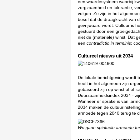
een waardesysteem waarbij kwali
zorgzaamheid en tolerantie, v
volgen. Ze zijn in het algemeen
besef dat de draagkracht van d
gevrijwaard wordt. Cultuur is 
gestuurd door een groeigedacht
niet de (materiële) winst. Dat 
een
contradictio in terminis
; co
Cultureel nieuws uit 2034
De lokale berichtgeving wordt 
heeft in het algemeen zijn urgen
gebaseerd zijn op winst of effi
Duurzaamheidsindex 2034 - zijn
Wanneer er sprake is van ‚armo
2034 maken de cultuurinstelli
armoede tegen 2040 terug te dr
We gaan spirituele armoede t