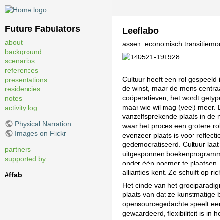
Future Fabulators
Leeflabo
about
assen: economisch transitiemode
background
scenarios
references
Cultuur heeft een rol gespeeld 
presentations
de winst, maar de mens centraal
residencies
coöperatieven, het wordt getype
notes
maar wie wil mag (veel) meer. De
activity log
vanzelfsprekende plaats in de m
Physical Narration
waar het proces een grotere ro
Images on Flickr
evenzeer plaats is voor reflecti
gedemocratiseerd. Cultuur laa
partners
uitgesponnen boekenprogramma’
supported by
onder één noemer te plaatsen.
allianties kent. Ze schuift op ri
#ffab
Het einde van het groeiparadig
plaats van dat ze kunstmatige 
opensourcegedachte speelt een
gewaardeerd, flexibiliteit is 