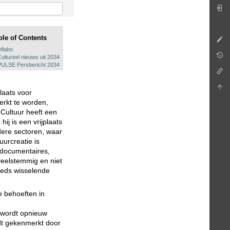
ble of Contents
flabo
Cultureel nieuws uit 2034
PULSE Persbericht 2034
laats voor
erkt te worden,
. Cultuur heeft een
ij is een vrijplaats
dere sectoren, waar
uurcreatie is
 documentaires,
veelstemmig en niet
eeds wisselende
e behoeften in
 wordt opnieuw
rdt gekenmerkt door