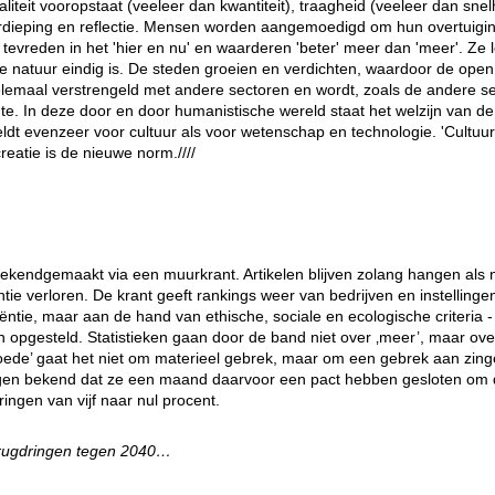
teit vooropstaat (veeleer dan kwantiteit), traagheid (veeleer dan snel
erdieping en reflectie. Mensen worden aangemoedigd om hun overtuigi
 tevreden in het 'hier en nu' en waarderen 'beter' meer dan 'meer'. Ze 
e natuur eindig is. De steden groeien en verdichten, waardoor de open
helemaal verstrengeld met andere sectoren en wordt, zoals de andere se
e. In deze door en door humanistische wereld staat het welzijn van de
geldt evenzeer voor cultuur als voor wetenschap en technologie. 'Cultuu
creatie is de nieuwe norm.////
bekendgemaakt via een muurkrant. Artikelen blijven zolang hangen als n
tie verloren. De krant geeft rankings weer van bedrijven en instellingen
ciëntie, maar aan de hand van ethische, sociale en ecologische criteria
 opgesteld. Statistieken gaan door de band niet over ‚meer’, maar over
ede’ gaat het niet om materieel gebrek, maar om een gebrek aan zinge
ngen bekend dat ze een maand daarvoor een pact hebben gesloten om di
ingen van vijf naar nul procent.
erugdringen tegen 2040…