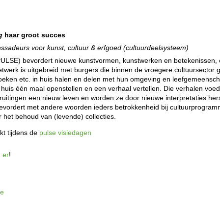
g
haar groot succes
sadeurs voor kunst, cultuur & erfgoed (cultuurdeelsysteem)
PULSE) bevordert nieuwe kunstvormen, kunstwerken en betekenissen, 
werk is uitgebreid met burgers die binnen de vroegere cultuursector 
oeken etc. in huis halen en delen met hun omgeving en leefgemeensch
uis één maal openstellen en een verhaal vertellen. Die verhalen voe
uruitingen een nieuw leven en worden ze door nieuwe interpretaties he
vordert met andere woorden ieders betrokkenheid bij cultuurprogramm
r het behoud van (levende) collecties.
kt tijdens de
pulse visiedagen
n er
!
ie