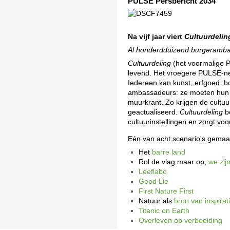
PULSE Persbericht 2034
Na vijf jaar viert
Cultuurdelin
Al honderdduizend burgerambas
Cultuurdeling
(het voormalige 
levend. Het vroegere PULSE-net
Iedereen kan kunst, erfgoed, b
ambassadeurs: ze moeten hun h
muurkrant. Zo krijgen de cultu
geactualiseerd.
Cultuurdeling
be
cultuurinstellingen en zorgt voo
Eén van acht scenario's gemaa
Het
barre land
Rol de vlag maar op,
we zij
Leeflabo
Good Lie
First Nature First
Natuur als
bron van inspirat
Titanic on Earth
Overleven op verbeelding