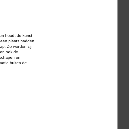
en houdt de kunst
geen plaats hadden.
ap. Zo worden zij
den ook de
rschapen en
atie buiten de