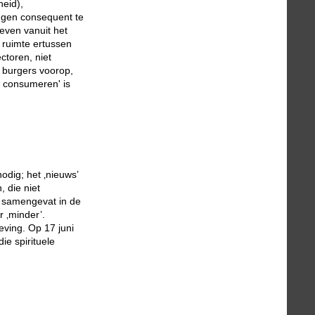
heid),
ngen consequent te
leven vanuit het
 ruimte ertussen
ctoren, niet
 burgers voorop,
r consumeren' is
odig; het ‚nieuws’
, die niet
 - samengevat in de
 ‚minder’.
ving. Op 17 juni
e spirituele