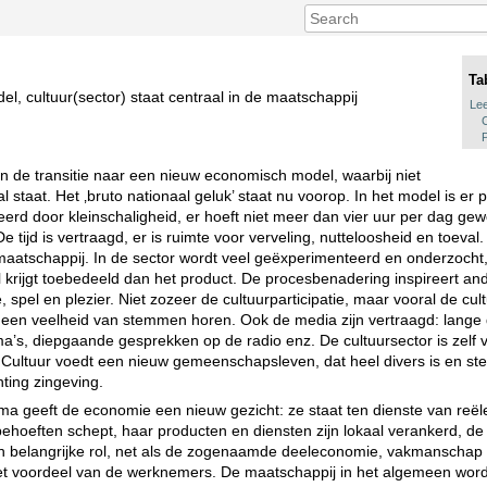
Ta
l, cultuur(sector) staat centraal in de maatschappij
Lee
in de transitie naar een nieuw economisch model, waarbij niet
 staat. Het ‚bruto nationaal geluk’ staat nu voorop. In het model is er p
erd door kleinschaligheid, er hoeft niet meer dan vier uur per dag gew
 tijd is vertraagd, er is ruimte voor verveling, nutteloosheid en toeval
aatschappij. In de sector wordt veel geëxperimenteerd en onderzocht, h
l krijgt toebedeeld dan het product. De procesbenadering inspireert an
e, spel en plezier. Niet zozeer de cultuurparticipatie, maar vooral de cult
t een veelheid van stemmen horen. Ook de media zijn vertraagd: lange
s, diepgaande gesprekken op de radio enz. De cultuursector is zelf 
 Cultuur voedt een nieuw gemeenschapsleven, dat heel divers is en st
chting zingeving.
ma geeft de economie een nieuw gezicht: ze staat ten dienste van reël
behoeften schept, haar producten en diensten zijn lokaal verankerd, de
 belangrijke rol, net als de zogenaamde deeleconomie, vakmanschap
in het voordeel van de werknemers. De maatschappij in het algemeen wo